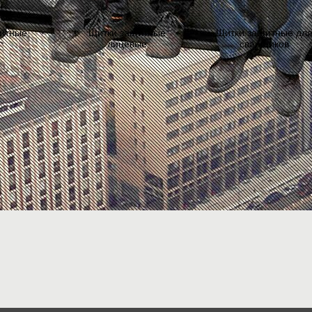
щитные
Щитки защитные
Щитки защитные дл
лицевые
сварщиков